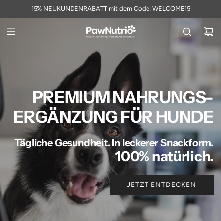
15% NEUKUNDENRABATT mit dem Code: WELCOME15
PREMIUM NAHRUNGS-
ERGÄNZUNG FÜR HUNDE
Tägliche Gesundheit. In leckerer Snackform.
100% natürlich.
JETZT ENTDECKEN