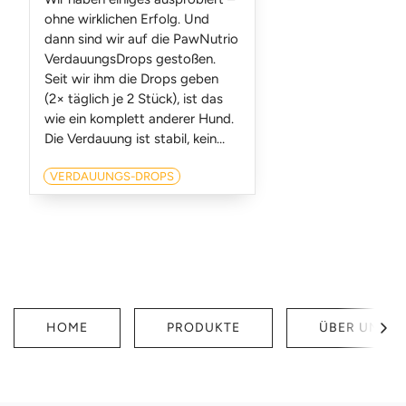
ohne wirklichen Erfolg. Und
dann sind wir auf die PawNutrio
VerdauungsDrops gestoßen.
Seit wir ihm die Drops geben
(2× täglich je 2 Stück), ist das
wie ein komplett anderer Hund.
Die Verdauung ist stabil, kein
Bauchgrummeln mehr und vor
VERDAUUNGS-DROPS
allem: endlich keine
unangenehmen Gerüche mehr
im Haus. Man merkt einfach,
dass es ihm richtig gut tut – er
wirkt insgesamt viel
entspannter und
ausgeglichener. Für uns ein
absoluter Gamechanger. Klare
HOME
PRODUKTE
ÜBER UNS
Empfehlung!