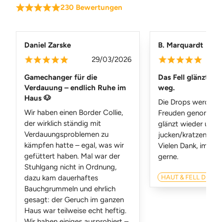
230 Bewertungen
¡
¡
¡
¡
¡
Daniel Zarske
B. Marquardt
29/03/2026
0
¡
¡
¡
¡
¡
¡
¡
¡
¡
¡
Gamechanger für die
Das Fell glänzt, ju
Verdauung – endlich Ruhe im
weg.
Haus 🐶
Die Drops werden 
Wir haben einen Border Collie,
Freuden genommen.
der wirklich ständig mit
glänzt wieder und 
Verdauungsproblemen zu
jucken/kratzen ist 
kämpfen hatte – egal, was wir
Vielen Dank, immer
gefüttert haben. Mal war der
gerne.
Stuhlgang nicht in Ordnung,
dazu kam dauerhaftes
HAUT & FELL DROP
Bauchgrummeln und ehrlich
gesagt: der Geruch im ganzen
Haus war teilweise echt heftig.
Wir haben einiges ausprobiert –